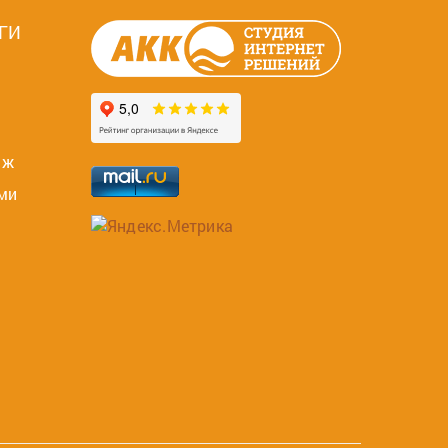
ГИ
яж
ми