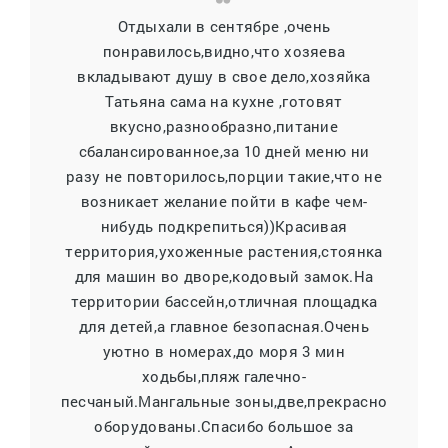
Отдыхали в сентябре ,очень
понравилось,видно,что хозяева
вкладывают душу в свое дело,хозяйка
Татьяна сама на кухне ,готовят
вкусно,разнообразно,питание
сбалансированное,за 10 дней меню ни
разу не повторилось,порции такие,что не
возникает желание пойти в кафе чем-
нибудь подкрепиться))Красивая
территория,ухоженные растения,стоянка
для машин во дворе,кодовый замок.На
территории бассейн,отличная площадка
для детей,а главное безопасная.Очень
уютно в номерах,до моря 3 мин
ходьбы,пляж галечно-
песчаный.Мангальные зоны,две,прекрасно
оборудованы.Спасибо большое за