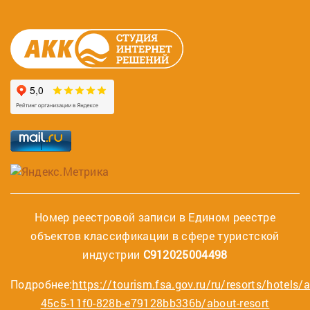
Номер реестровой записи в Едином реестре
объектов классификации в сфере туристской
индустрии
С912025004498
Подробнее:
https://tourism.fsa.gov.ru/ru/resorts/hotels/
45c5-11f0-828b-e79128bb336b/about-resort